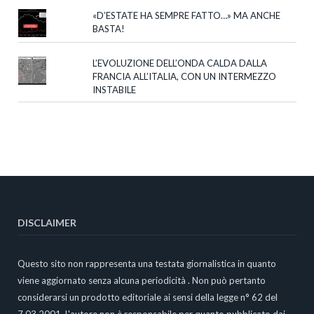
«D’ESTATE HA SEMPRE FATTO…» MA ANCHE
BASTA!
L’EVOLUZIONE DELL’ONDA CALDA DALLA
FRANCIA ALL’ITALIA, CON UN INTERMEZZO
INSTABILE
DISCLAIMER
Questo sito non rappresenta una testata giornalistica in quanto
viene aggiornato senza alcuna periodicità . Non può pertanto
considerarsi un prodotto editoriale ai sensi della legge n° 62 del
7.03.2001. L'autore non è responsabile per quanto pubblicato dai