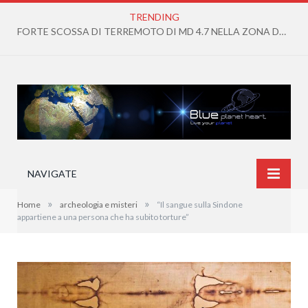
TRENDING
FORTE SCOSSA DI TERREMOTO DI MD 4.7 NELLA ZONA DEI CAMPI FLEGREI
NAVIGATE
»
»
Home
archeologia e misteri
“Il sangue sulla Sindone
appartiene a una persona che ha subito torture”