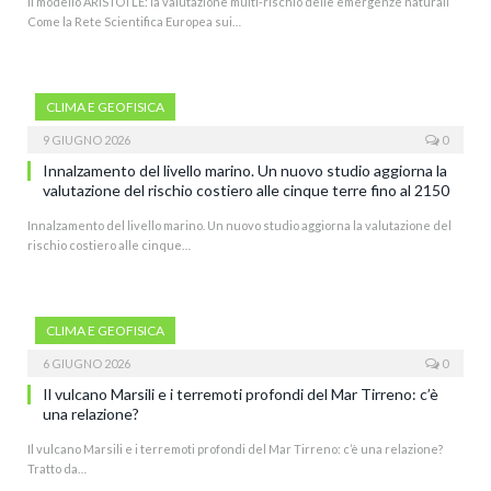
Il modello ARISTOTLE: la valutazione multi-rischio delle emergenze naturali
Come la Rete Scientifica Europea sui…
CLIMA E GEOFISICA
9 GIUGNO 2026
0
Innalzamento del livello marino. Un nuovo studio aggiorna la
valutazione del rischio costiero alle cinque terre fino al 2150
Innalzamento del livello marino. Un nuovo studio aggiorna la valutazione del
rischio costiero alle cinque…
CLIMA E GEOFISICA
6 GIUGNO 2026
0
Il vulcano Marsili e i terremoti profondi del Mar Tirreno: c’è
una relazione?
Il vulcano Marsili e i terremoti profondi del Mar Tirreno: c’è una relazione?
Tratto da…