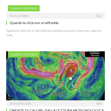
CLIMA E GEOFISICA
4 LUGLIO 2026
0
Quando la città non si raffredda
Quando la città non si raffredda Dai satelliti una nuova chiave per capire le
isole…
CLIMA E GEOFISICA
26 GIUGNO 2026
0
ONDATE DI CALORE: DALLA LETTURA METEOROLOGICA