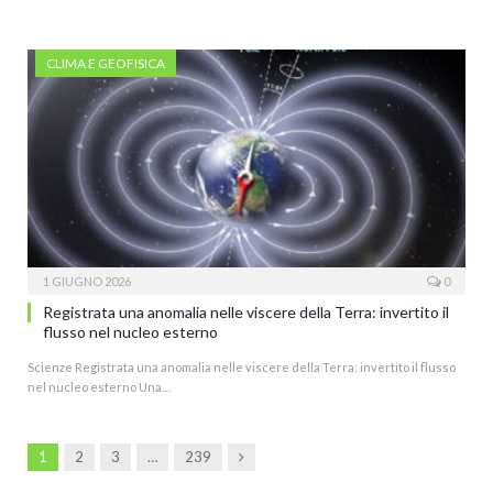
CLIMA E GEOFISICA
1 GIUGNO 2026
0
Registrata una anomalia nelle viscere della Terra: invertito il
flusso nel nucleo esterno
Scienze Registrata una anomalia nelle viscere della Terra: invertito il flusso
nel nucleo esterno Una…
Next
1
2
3
…
239