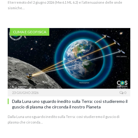
Il terremoto del 2 giugno 2026 (Mw 6.1 ML 6.2) e l’attenuazione delle onde
sismiche…
CLIMA E GEOFISICA
23 GIUGNO 2026
0
Dalla Luna uno sguardo inedito sulla Terra: così studieremo il
guscio di plasma che circonda il nostro Pianeta
Dalla Luna uno sguardo inedito sulla Terra: così studieremo il guscio di
plasma che circonda…