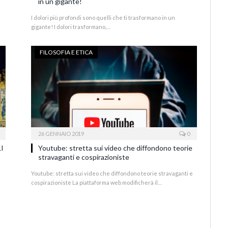
in un gigante!
I dolori più profondi sono quelli che ti trasformano in un
gigante! I dolori trasformano,…
FILOSOFIA E ETICA
26 GENNAIO 2019
0
I
Youtube: stretta sui video che diffondono teorie
stravaganti e cospirazioniste
Youtube: stretta sui video che diffondono teorie stravaganti e
cospirazioniste La piattaforma web modificherà il…