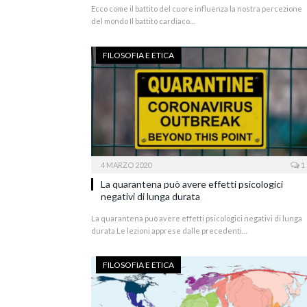
Ecco come il battito del cuore influenza la nostra percezione
del mondo Il battito cardiaco…
FILOSOFIA E ETICA
4 MARZO 2020
1
La quarantena può avere effetti psicologici
negativi di lunga durata
La quarantena può avere effetti psicologici negativi di lunga
durata Le lezioni apprese dalle precedenti…
FILOSOFIA E ETICA