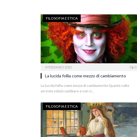
FILOSOFIA E ETICA
4 FEBBRAIO 2021
0
La lucida follia come mezzo di cambiamento
La lucida follia come mezzo di cambiamento Quante volte
avreste voluto cambiare e non ci…
FILOSOFIA E ETICA