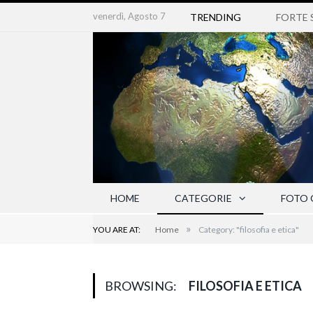
venerdì, Agosto 7
TRENDING
HOME
CATEGORIE
FOTO 
»
YOU ARE AT:
Home
Category: "filosofia e etica"
BROWSING:
FILOSOFIA E ETICA