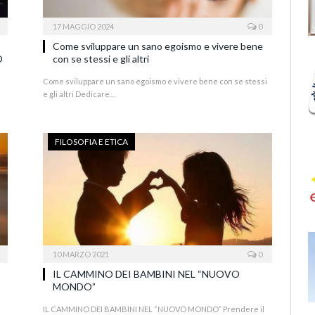
17 MAGGIO 2024
0
Come sviluppare un sano egoismo e vivere bene
O
con se stessi e gli altri
Come sviluppare un sano egoismo e vivere bene con se stessi
e gli altri Dedicare…
FILOSOFIA E ETICA
10 MARZO 2021
0
IL CAMMINO DEI BAMBINI NEL “NUOVO
MONDO”
IL CAMMINO DEI BAMBINI NEL “NUOVO MONDO” Prendere il