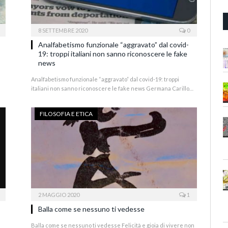
8 SETTEMBRE 2020
0
Analfabetismo funzionale “aggravato” dal covid-
19: troppi italiani non sanno riconoscere le fake
news
Analfabetismo funzionale “aggravato” dal covid-19: troppi
italiani non sanno riconoscere le fake news Germana Carillo…
FILOSOFIA E ETICA
2 MAGGIO 2020
1
Balla come se nessuno ti vedesse
Balla come se nessuno ti vedesse Felicità e gioia di vivere non