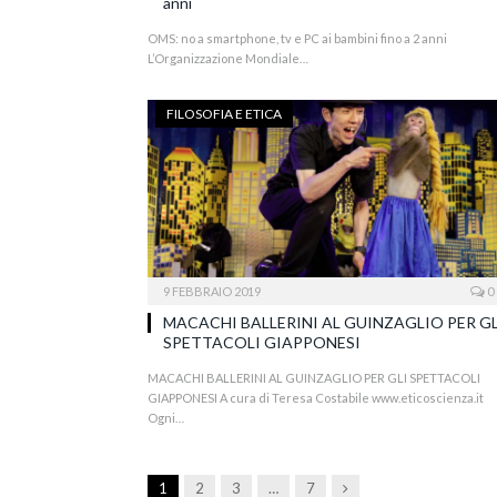
anni
OMS: no a smartphone, tv e PC ai bambini fino a 2 anni
L’Organizzazione Mondiale…
FILOSOFIA E ETICA
9 FEBBRAIO 2019
0
MACACHI BALLERINI AL GUINZAGLIO PER GL
SPETTACOLI GIAPPONESI
MACACHI BALLERINI AL GUINZAGLIO PER GLI SPETTACOLI
GIAPPONESI A cura di Teresa Costabile www.eticoscienza.it
Ogni…
Next
1
2
3
…
7