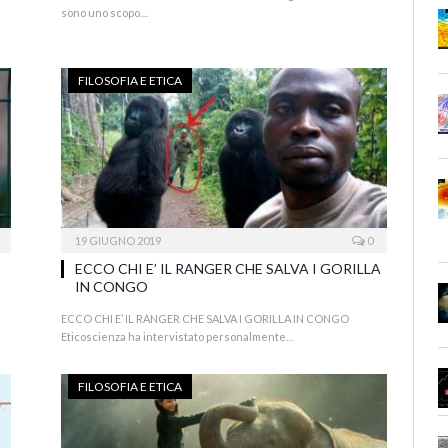
sono uno scopo…
FILOSOFIA E ETICA
19 GIUGNO 2019
0
ECCO CHI E’ IL RANGER CHE SALVA I GORILLA
IN CONGO
ECCO CHI E’ IL RANGER CHE SALVA I GORILLA IN CONGO
Eticoscienza ha intervistato personalmente…
FILOSOFIA E ETICA