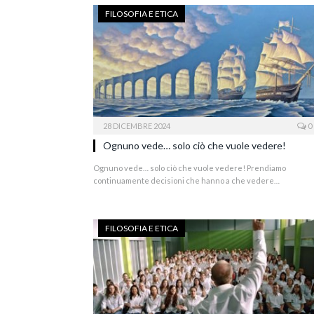
FILOSOFIA E ETICA
28 DICEMBRE 2024
0
Ognuno vede… solo ciò che vuole vedere!
Ognuno vede… solo ciò che vuole vedere! Prendiamo
continuamente decisioni che hanno a che vedere…
FILOSOFIA E ETICA