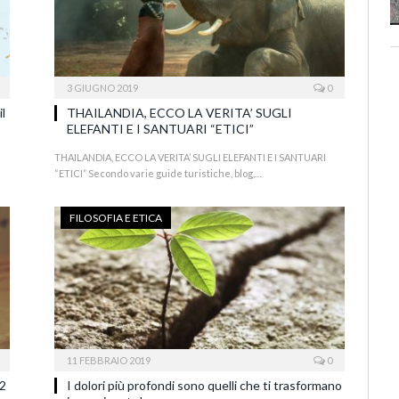
3 GIUGNO 2019
0
il
THAILANDIA, ECCO LA VERITA’ SUGLI
ELEFANTI E I SANTUARI “ETICI”
THAILANDIA, ECCO LA VERITA’ SUGLI ELEFANTI E I SANTUARI
“ETICI” Secondo varie guide turistiche, blog,…
FILOSOFIA E ETICA
11 FEBBRAIO 2019
0
 2
I dolori più profondi sono quelli che ti trasformano