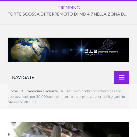
TRENDING
FORTE SCOSSA DI TERREMOTO DI MD 4.7 NELLA ZONA DEI CAMPI FLEGREI
NAVIGATE
»
»
Home
medicina e scienza
Alcuni microbi potrebbero essere
sopravvissuti per 50.000 anni all’interno della grotta dei cristalli giganti in
Messico (VIDEO)