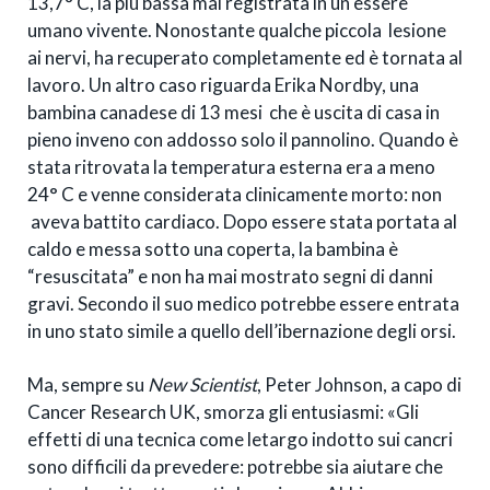
13,7° C, la più bassa mai registrata in un essere
umano vivente. Nonostante qualche piccola lesione
ai nervi, ha recuperato completamente ed è tornata al
lavoro. Un altro caso riguarda Erika Nordby, una
bambina canadese di 13 mesi che è uscita di casa in
pieno inveno con addosso solo il pannolino. Quando è
stata ritrovata la temperatura esterna era a meno
24° C e venne considerata clinicamente morto: non
aveva battito cardiaco. Dopo essere stata portata al
caldo e messa sotto una coperta, la bambina è
“resuscitata” e non ha mai mostrato segni di danni
gravi. Secondo il suo medico potrebbe essere entrata
in uno stato simile a quello dell’ibernazione degli orsi.
Ma, sempre su
New Scientist
, Peter Johnson, a capo di
Cancer Research UK, smorza gli entusiasmi: «Gli
effetti di una tecnica come letargo indotto sui cancri
sono difficili da prevedere: potrebbe sia aiutare che