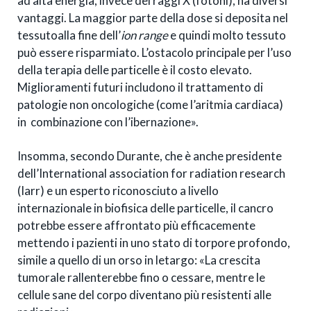
ad alta energia, invece dei raggi X (fotoni), ha diversi
vantaggi. La maggior parte della dose si deposita nel
tessutoalla fine dell’
ion range
e quindi molto tessuto
può essere risparmiato. L’ostacolo principale per l’uso
della terapia delle particelle è il costo elevato.
Miglioramenti futuri includono il trattamento di
patologie non oncologiche (come l’aritmia cardiaca)
in combinazione con l’ibernazione».
Insomma, secondo Durante, che è anche presidente
dell’International association for radiation research
(Iarr) e un esperto riconosciuto a livello
internazionale in biofisica delle particelle, il cancro
potrebbe essere affrontato più efficacemente
mettendo i pazienti in uno stato di torpore profondo,
simile a quello di un orso in letargo: «La crescita
tumorale rallenterebbe fino o cessare, mentre le
cellule sane del corpo diventano più resistenti alle