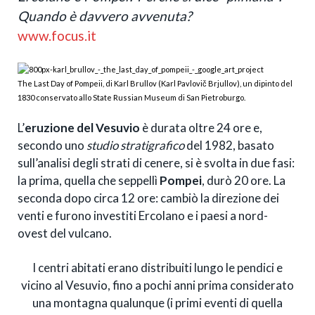
Quando è davvero avvenuta?
www.focus.it
The Last Day of Pompeii, di Karl Brullov (Karl Pavlovič Brjullov), un dipinto del
1830 conservato allo State Russian Museum di San Pietroburgo.
L’
eruzione del Vesuvio
è durata oltre 24 ore e,
secondo uno
studio stratigrafico
del 1982, basato
sull’analisi degli strati di cenere, si è svolta in due fasi:
la prima, quella che seppellì
Pompei
, durò 20 ore. La
seconda dopo circa 12 ore: cambiò la direzione dei
venti e furono investiti Ercolano e i paesi a nord-
ovest del vulcano.
I centri abitati erano distribuiti lungo le pendici e
vicino al Vesuvio, fino a pochi anni prima considerato
una montagna qualunque (i primi eventi di quella