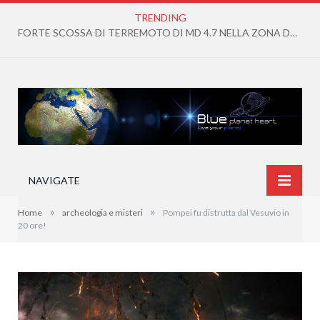
TRENDING
IN ARRIVO CONDIZIONI DI CALDO ANOMALO DIFFUSO E PERSISTENTE
NAVIGATE
»
»
Home
archeologia e misteri
Pompei fu distrutta dal Vesuvio in
20 ore!