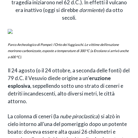
tragedia iniziarono nel 62 d.C.). In effetti il vulcano
era inattivo (oggi si direbbe
dormiente
) da otto
secoli.
Parco Archeologico di Pompei: l’Orto dei fuggiaschi. Le vittime dell’eruzione
morirono carbonizzate, esposte a temperature di 300 °C (a Ercolano si arrivò anche
a 600 °C).
Il 24 agosto (o il 24 ottobre, a seconda delle fonti) del
79 d.C. il Vesuvio diede origine a un’
eruzione
esplosiva
, seppellendo sotto uno strato di ceneri e
detriti incandescenti, alto diversi metri, le città
attorno.
La colonna di ceneri (la
nube piroclastica
) si alzò in
cielo intorno all’una del pomeriggio dopo un potente
boato: doveva essere alta quasi 26 chilometri e