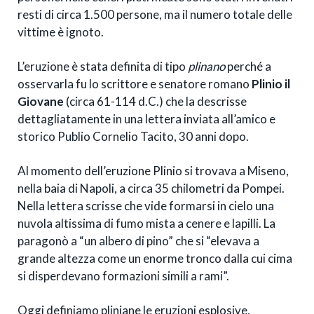
resti di circa 1.500 persone, ma il numero totale delle
vittime è ignoto.
L’eruzione è stata definita di tipo
plinano
perché a
osservarla fu lo scrittore e senatore romano
Plinio il
Giovane
(circa 61-114 d.C.) che la descrisse
dettagliatamente in una lettera inviata all’amico e
storico Publio Cornelio Tacito, 30 anni dopo.
Al momento dell’eruzione Plinio si trovava a Miseno,
nella baia di Napoli, a circa 35 chilometri da Pompei.
Nella lettera scrisse che vide formarsi in cielo una
nuvola altissima di fumo mista a cenere e lapilli. La
paragonò a “un albero di pino” che si “elevava a
grande altezza come un enorme tronco dalla cui cima
si disperdevano formazioni simili a rami”.
Oggi definiamo pliniane le eruzioni esplosive,