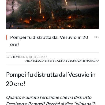
Pompei fu distrutta dal Vesuvio in 20
0
ore!
BY
BPH-MIK
ON
17 OTTOBRE 2017
ARCHEOLOGIA E MISTERI
,
CLIMA E GEOFISICA
,
PRIMA PAGINA
Pompei fu distrutta dal Vesuvio in
20 ore!
Quanto è durata l’eruzione che ha distrutto
Ercolano e Pompei? Perché si dice “pliniana”?