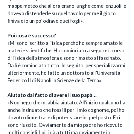
mappe meteo che allora erano lunghe come lenzuoli, e
doveva distenderle su quel tavolo per me il gioco
finiva e io un po’ odiavo quei fogli».
Poi cosa è successo?
«Mi sono iscritto a Fisica perché ho sempre amato le
materie scientifiche. Ho cominciato a seguire il corso
di Fisica dell’atmosfera e sono rimasto affascinato.
Da lì è cominciato tutto. In seguito, per specializzarmi
ulteriormente, ho fatto un dottorato all’Università
Federico II di Napoli in Scienze della Terra».
Aiutato dal fatto di avere il suo papà….
«Non nego che mi abbia aiutato. All’inizio qualcuno ha
anche insinuato che fossi lì per il mio cognome, poi ho
dovuto dimostrare di poter stare in quel posto. E ci
sono riuscito. Ovviamente da mio padre ho ricevuto
molti consigli. Lui li dà a tutti ma ovviamente io,