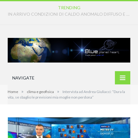
TRENDING
IN ARRIVO CONDIZIONI DI CALDO ANOMALO DIFFUSO E PERSISTENTE
NAVIGATE
»
»
Home
clima e geofisica
Intervista ad Andrea Giuliacci: “Dura la
vita, se sbaglio le previsioni mia moglie non perdona”