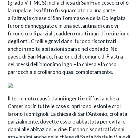
(grado VIII MCS): nella chiesa di San Fran cesco crollò
la cupola e il soffitto fu squarciato da una parte
all’altra; le chiese di San Tommaso e della Collegiata
furono danneggiate e in una settantina di case vi
furono crolli parziali; caddero molti muri di recinzione
degli orti. Crolli e gravi danni furono riscontrati
anche in molte abitazioni sparse nel contado. Nel
paese di San Marco, frazione del comune di Fiastra –
nei pressi dell’omonimo lago – la chiesa e la casa
parrocchiale crollarono quasi completamente.
Il terremoto causò danni ingenti e diffusi anche a
Camerino: in tutte le case si aprirono lesioni e crol
larono i comignoli. La chiesa di Sant’Antonio, crollata
parzialmente, dovette essere abbattuta per evitare
danni alle abitazioni vicine. Furono riscontrati danni
gravis simi anche nelle chiese di Santa Maria in Via e di