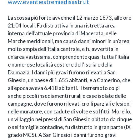
www.eventiestremiedisastri.it
La scossa più forte avvenne il 12 marzo 1873, alle ore
21:04 locali. Fu distruttiva in una ristretta area
interna dell’attuale provincia di Macerata, nelle
Marche meridionali, ma causò danni minori in un’area
molto ampia dell’Italia centrale, e fu avvertita in
un’area vastissima, comprendente quasi tutta l’Italia
e numerose località costiere dell’Istria e della
Dalmazia. I danni più gravi furono rilevati a San
Ginesio, un paese di 1.655 abitanti, e a Camerino, che
all’epoca aveva 6.418 abitanti. Il terremoto colpì
anche piccoli insediamenti rurali e case isolate delle
campagne, dove furono rilevati crolli parziali e lesioni
nelle murature, con cadute di volte e soffitti. Morello,
un villaggio nei pressi di San Ginesio abitato da cinque
o sei famiglie contadine, fu distrutto in gran parte (IX
grado MCS). A San Ginesio i danni furono gravi