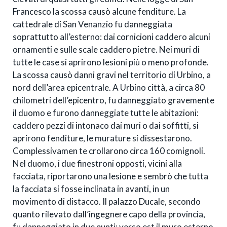
Francesco la scossa causò alcune fenditure. La
cattedrale di San Venanzio fu danneggiata
soprattutto all’esterno: dai cornicioni caddero alcuni
ornamenti e sulle scale caddero pietre. Nei muri di
tutte le case si aprirono lesioni più o meno profonde.
La scossa causò danni gravi nel territorio di Urbino, a
nord dell’area epicentrale. A Urbino città, a circa 80
chilometri dell’epicentro, fu danneggiato gravemente
il duomo e furono danneggiate tutte le abitazioni:
caddero pezzi di intonaco dai muri o dai soffitti, si
aprirono fenditure, le murature si dissestarono.
Complessivamen te crollarono circa 160 comignoli.
Nel duomo, i due finestroni opposti, vicini alla
facciata, riportarono una lesione e sembrò che tutta
la facciata si fosse inclinata in avanti, in un
movimento di distacco. Il palazzo Ducale, secondo
quanto rilevato dall’ingegnere capo della provincia,
fu danneggiato in due punti: verso est il muro esterno