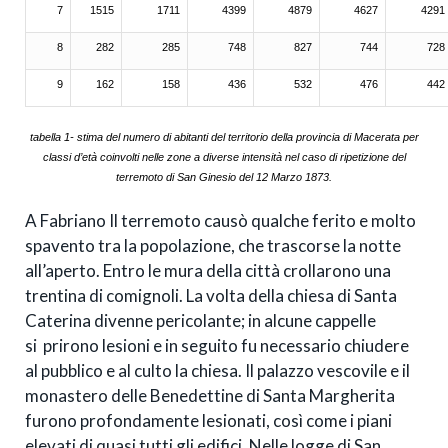
7
1515
1711
4399
4879
4627
4291
8
282
285
748
827
744
728
9
162
158
436
532
476
442
tabella 1- stima del numero di abitanti del territorio della provincia di Macerata per
classi d’età coinvolti nelle zone a diverse intensità nel caso di ripetizione del
terremoto di San Ginesio del 12 Marzo 1873.
A Fabriano Il terremoto causò qualche ferito e molto
spavento tra la popolazione, che trascorse la notte
all’aperto. Entro le mura della città crollarono una
trentina di comignoli. La volta della chiesa di Santa
Caterina divenne pericolante; in alcune cappelle
si prirono lesioni e in seguito fu necessario chiudere
al pubblico e al culto la chiesa. Il palazzo vescovile e il
monastero delle Benedettine di Santa Margherita
furono profondamente lesionati, così come i piani
elevati di quasi tutti gli edifici. Nelle logge di San