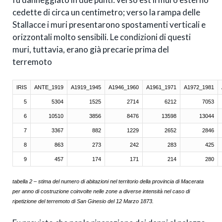
cedette di circa un centimetro; verso la rampa delle
Stallacce i muri presentarono spostamenti verticali e
orizzontali molto sensibili. Le condizioni di questi
muri, tuttavia, erano già precarie prima del
terremoto
IRIS
ANTE_1919
A1919_1945
A1946_1960
A1961_1971
A1972_1981
5
5304
1525
2714
6212
7053
6
10510
3856
8476
13598
13044
7
3367
882
1229
2652
2846
8
863
273
242
283
425
9
457
174
171
214
280
tabella 2 – stima del numero di abitazioni nel territorio
della provincia di Macerata
per anno di costruzione coinvolte nelle zone a diverse intensità nel caso di
ripetizione del terremoto di
San Ginesio del 12 Marzo 1873
.