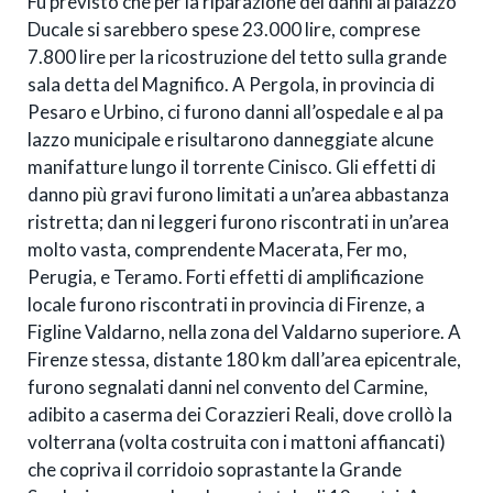
Fu previsto che per la riparazione dei danni al palazzo
Ducale si sarebbero spese 23.000 lire, comprese
7.800 lire per la ricostruzione del tetto sulla grande
sala detta del Magnifico. A Pergola, in provincia di
Pesaro e Urbino, ci furono danni all’ospedale e al pa
lazzo municipale e risultarono danneggiate alcune
manifatture lungo il torrente Cinisco. Gli effetti di
danno più gravi furono limitati a un’area abbastanza
ristretta; dan ni leggeri furono riscontrati in un’area
molto vasta, comprendente Macerata, Fer mo,
Perugia, e Teramo. Forti effetti di amplificazione
locale furono riscontrati in provincia di Firenze, a
Figline Valdarno, nella zona del Valdarno superiore. A
Firenze stessa, distante 180 km dall’area epicentrale,
furono segnalati danni nel convento del Carmine,
adibito a caserma dei Corazzieri Reali, dove crollò la
volterrana (volta costruita con i mattoni affiancati)
che copriva il corridoio soprastante la Grande