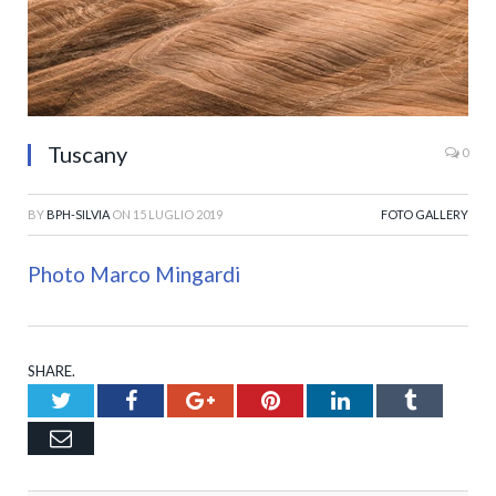
Tuscany
0
BY
BPH-SILVIA
ON
15 LUGLIO 2019
FOTO GALLERY
Photo Marco Mingardi
SHARE.
Twitter
Facebook
Google+
Pinterest
LinkedIn
Tumblr
Email