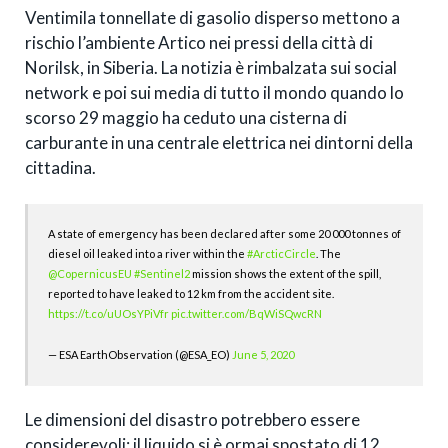
Ventimila tonnellate di gasolio disperso mettono a
rischio l’ambiente Artico nei pressi della città di
Norilsk, in Siberia. La notizia è rimbalzata sui social
network e poi sui media di tutto il mondo quando lo
scorso 29 maggio ha ceduto una cisterna di
carburante in una centrale elettrica nei dintorni della
cittadina.
A state of emergency has been declared after some 20 000 tonnes of
diesel oil leaked into a river within the
#ArcticCircle
. The
@CopernicusEU
#Sentinel2
mission shows the extent of the spill,
reported to have leaked to 12 km from the accident site.
https://t.co/uUOsYPiVfr
pic.twitter.com/BqWiSQwcRN
— ESA EarthObservation (@ESA_EO)
June 5, 2020
Le dimensioni del disastro potrebbero essere
considerevoli: il liquido si è ormai spostato di 12