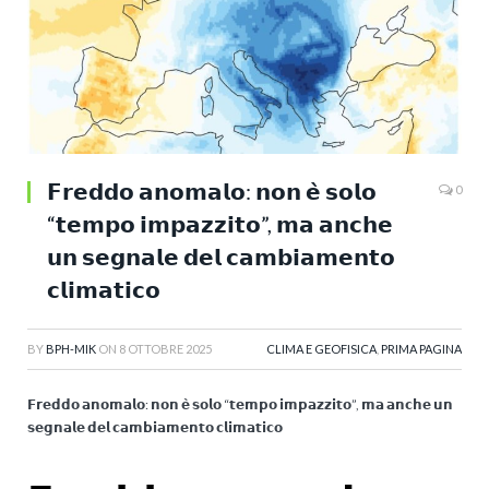
𝗙𝗿𝗲𝗱𝗱𝗼 𝗮𝗻𝗼𝗺𝗮𝗹𝗼: 𝗻𝗼𝗻 𝗲̀ 𝘀𝗼𝗹𝗼
0
“𝘁𝗲𝗺𝗽𝗼 𝗶𝗺𝗽𝗮𝘇𝘇𝗶𝘁𝗼”, 𝗺𝗮 𝗮𝗻𝗰𝗵𝗲
𝘂𝗻 𝘀𝗲𝗴𝗻𝗮𝗹𝗲 𝗱𝗲𝗹 𝗰𝗮𝗺𝗯𝗶𝗮𝗺𝗲𝗻𝘁𝗼
𝗰𝗹𝗶𝗺𝗮𝘁𝗶𝗰𝗼
BY
BPH-MIK
ON
8 OTTOBRE 2025
CLIMA E GEOFISICA
,
PRIMA PAGINA
𝗙𝗿𝗲𝗱𝗱𝗼 𝗮𝗻𝗼𝗺𝗮𝗹𝗼: 𝗻𝗼𝗻 𝗲̀ 𝘀𝗼𝗹𝗼 “𝘁𝗲𝗺𝗽𝗼 𝗶𝗺𝗽𝗮𝘇𝘇𝗶𝘁𝗼”, 𝗺𝗮 𝗮𝗻𝗰𝗵𝗲 𝘂𝗻
𝘀𝗲𝗴𝗻𝗮𝗹𝗲 𝗱𝗲𝗹 𝗰𝗮𝗺𝗯𝗶𝗮𝗺𝗲𝗻𝘁𝗼 𝗰𝗹𝗶𝗺𝗮𝘁𝗶𝗰𝗼