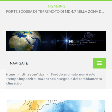
TRENDING
FORTE SCOSSA DI TERREMOTO DI MD 4.7 NELLA ZONA DEI CAMPI FLEGREI
NAVIGATE
»
»
Home
clima e geofisica
𝗙𝗿𝗲𝗱𝗱𝗼 𝗮𝗻𝗼𝗺𝗮𝗹𝗼: 𝗻𝗼𝗻 𝗲̀ 𝘀𝗼𝗹𝗼
“𝘁𝗲𝗺𝗽𝗼 𝗶𝗺𝗽𝗮𝘇𝘇𝗶𝘁𝗼”, 𝗺𝗮 𝗮𝗻𝗰𝗵𝗲 𝘂𝗻 𝘀𝗲𝗴𝗻𝗮𝗹𝗲 𝗱𝗲𝗹 𝗰𝗮𝗺𝗯𝗶𝗮𝗺𝗲𝗻𝘁𝗼
𝗰𝗹𝗶𝗺𝗮𝘁𝗶𝗰𝗼