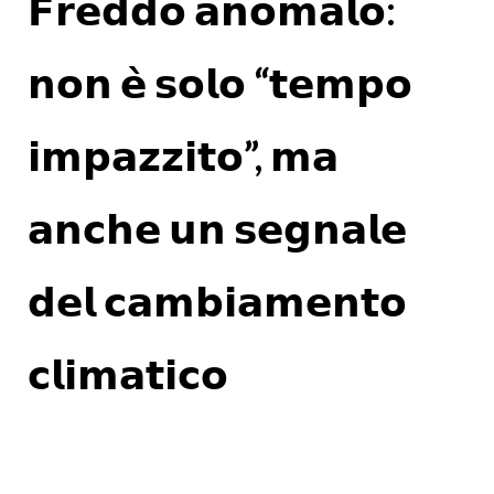
𝗙𝗿𝗲𝗱𝗱𝗼 𝗮𝗻𝗼𝗺𝗮𝗹𝗼:
𝗻𝗼𝗻 𝗲̀ 𝘀𝗼𝗹𝗼 “𝘁𝗲𝗺𝗽𝗼
𝗶𝗺𝗽𝗮𝘇𝘇𝗶𝘁𝗼”, 𝗺𝗮
𝗮𝗻𝗰𝗵𝗲 𝘂𝗻 𝘀𝗲𝗴𝗻𝗮𝗹𝗲
𝗱𝗲𝗹 𝗰𝗮𝗺𝗯𝗶𝗮𝗺𝗲𝗻𝘁𝗼
𝗰𝗹𝗶𝗺𝗮𝘁𝗶𝗰𝗼