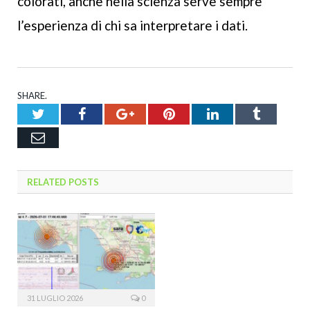
colorati, anche nella scienza serve sempre
l’esperienza di chi sa interpretare i dati.
SHARE.
Twitter
Facebook
Google+
Pinterest
LinkedIn
Tumblr
Email
RELATED
POSTS
31 LUGLIO 2026
0