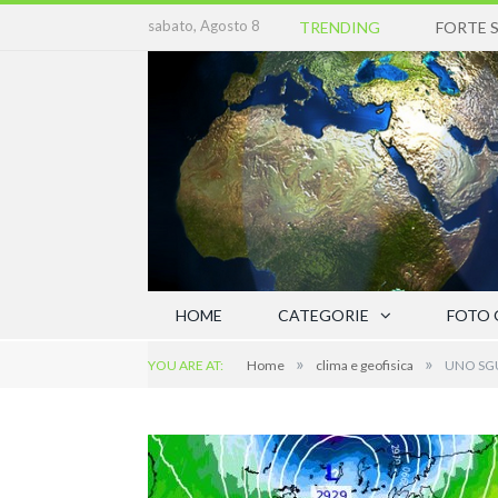
sabato, Agosto 8
TRENDING
HOME
CATEGORIE
FOTO 
»
»
YOU ARE AT:
Home
clima e geofisica
UNO SGU