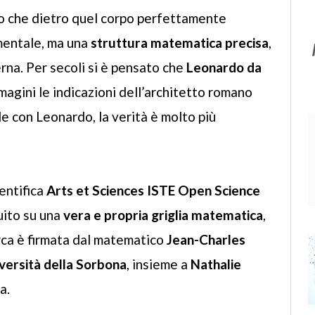
to che dietro quel corpo perfettamente
imentale, ma una
struttura matematica precisa
,
a. Per secoli si è pensato che
Leonardo da
mmagini le indicazioni dell’architetto romano
de con Leonardo, la verità è molto più
ientifica
Arts et Sciences ISTE Open Science
uito su una
vera e propria griglia matematica
,
cerca è firmata dal matematico
Jean-Charles
versità della Sorbona
, insieme a
Nathalie
a.