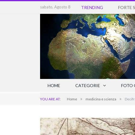
sabato, Agosto 8
TRENDING
HOME
CATEGORIE
FOTO 
»
»
YOU ARE AT:
Home
medicina e scienza
Decifr