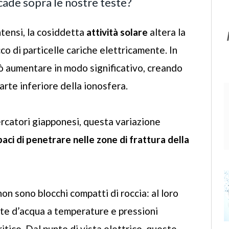
ccade sopra le nostre teste?
ntensi, la cosiddetta
attività solare
altera la
co di particelle cariche elettricamente. In
può aumentare in modo significativo, creando
arte inferiore della ionosfera.
ercatori giapponesi, questa variazione
paci di penetrare nelle zone di frattura della
non sono blocchi compatti di roccia: al loro
ite d’acqua a temperature e pressioni
itico. Dal punto di vista elettrico, queste