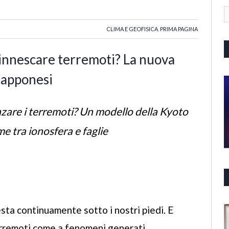
CLIMA E GEOFISICA
,
PRIMA PAGINA
 innescare terremoti? La nuova
giapponesi
zare i terremoti? Un modello della Kyoto
me tra ionosfera e faglie
sesta continuamente sotto i nostri piedi. E
erremoti come a fenomeni generati