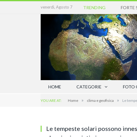
venerdì, Agosto 7
TRENDING
HOME
CATEGORIE
FOTO 
»
»
YOU ARE AT:
Home
clima e geofisica
Le tempes
Le tempeste solari possono innes