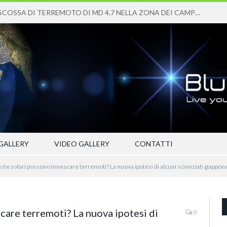
FORTE SCOSSA DI TERREMOTO DI MD 4.7 NELLA ZONA DEI CAMPI FLEGREI
GALLERY
VIDEO GALLERY
CONTATTI
te solari possono innescare terremoti? La nuova ipotesi di alcuni scienziati giappon
care terremoti? La nuova ipotesi di
0