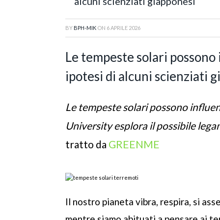
alcuni scienziati giapponesi
BY
BPH-MIK
ON
6 APRILE 2026
Le tempeste solari possono
ipotesi di alcuni scienziati 
Le tempeste solari possono influen
University esplora il possibile lega
tratto da
GREENME
Il nostro pianeta vibra, respira, si as
mentre siamo abituati a pensare ai t