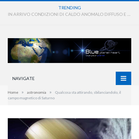
TRENDING
IN ARRIVO CONDIZIONI DI CALDO ANOMALO DIFFUSO E PERSISTENTE
NAVIGATE
»
»
Home
astronomia
Qualcosa sta attirando, sbilanciandolo, il
campo magnetico di Saturno