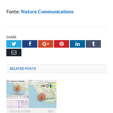
Fonte:
Nature Communications
SHARE.
Twitter
Facebook
Google+
Pinterest
LinkedIn
Tumblr
Email
RELATED
POSTS
31 LUGLIO 2026
0