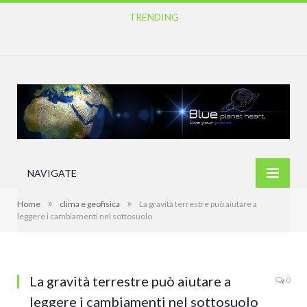
TRENDING
IN ARRIVO CONDIZIONI DI CALDO ANOMALO DIFFUSO E PERSISTENTE
NAVIGATE
»
»
Home
clima e geofisica
La gravità terrestre può aiutare a
leggere i cambiamenti nel sottosuolo
La gravità terrestre può aiutare a
0
leggere i cambiamenti nel sottosuolo