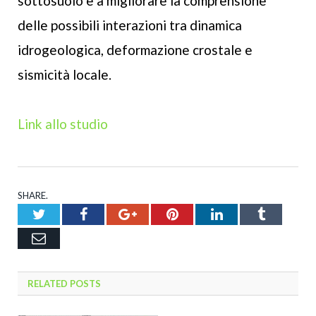
sottosuolo e a migliorare la comprensione
delle possibili interazioni tra dinamica
idrogeologica, deformazione crostale e
sismicità locale.
Link allo studio
SHARE.
Twitter
Facebook
Google+
Pinterest
LinkedIn
Tumblr
Email
RELATED
POSTS