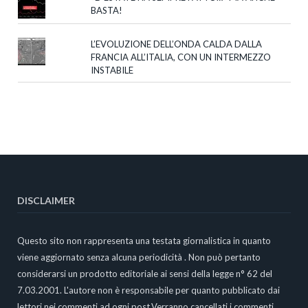
BASTA!
L’EVOLUZIONE DELL’ONDA CALDA DALLA
FRANCIA ALL’ITALIA, CON UN INTERMEZZO
INSTABILE
DISCLAIMER
Questo sito non rappresenta una testata giornalistica in quanto
viene aggiornato senza alcuna periodicità . Non può pertanto
considerarsi un prodotto editoriale ai sensi della legge n° 62 del
7.03.2001. L'autore non è responsabile per quanto pubblicato dai
lettori nei commenti ad ogni post.Verranno cancellati i commenti