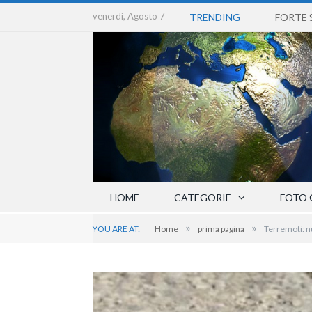
venerdì, Agosto 7
TRENDING
HOME
CATEGORIE
FOTO 
»
»
YOU ARE AT:
Home
prima pagina
Terremoti: n