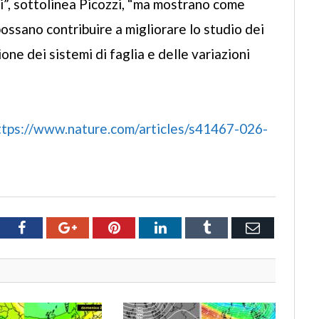
i”, sottolinea Picozzi, “ma mostrano come
possano contribuire a migliorare lo studio dei
one dei sistemi di faglia e delle variazioni
ttps://www.nature.com/articles/s41467-026-
tter
Facebook
Google+
Pinterest
LinkedIn
Tumblr
Email