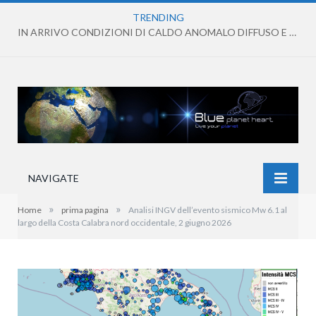
TRENDING
IN ARRIVO CONDIZIONI DI CALDO ANOMALO DIFFUSO E PERSISTENTE
NAVIGATE
»
»
Home
prima pagina
Analisi INGV dell’evento sismico Mw 6.1 al
largo della Costa Calabra nord occidentale, 2 giugno 2026