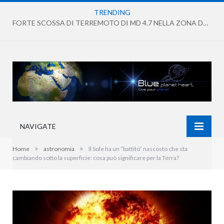
TRENDING
IN ARRIVO CONDIZIONI DI CALDO ANOMALO DIFFUSO E PERSISTENTE
NAVIGATE
»
»
Home
astronomia
Il Sole ha un “battito” nascosto che sta
cambiando sotto la superficie: cosa può significare per la Terra?