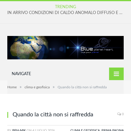
TRENDING
IN ARRIVO CONDIZIONI DI CALDO ANOMALO DIFFUSO E PERSISTENTE
NAVIGATE
»
»
Home
clima e geofisica
Quando la città non si raffredda
Quando la città non si raffredda
0
BY
BPH-MIK
ON
4 LUGLIO 2026
CLIMA E GEOFISICA
,
PRIMA PAGINA